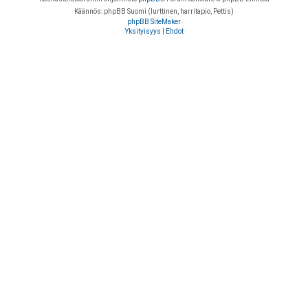
Käännös: phpBB Suomi (lurttinen, harritapio, Pettis)
phpBB SiteMaker
Yksityisyys
|
Ehdot