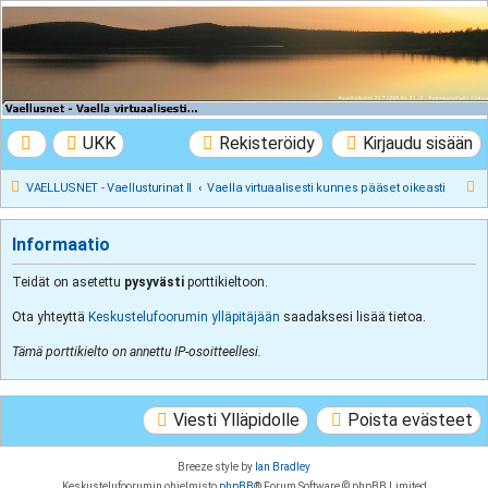
VAELLUSNET -
Vaellusturinat II
Keskustelua vaeltamisesta ja Lapista
UKK
Rekisteröidy
Kirjaudu sisään
E
VAELLUSNET - Vaellusturinat II
Vaella virtuaalisesti kunnes pääset oikeasti
t
s
Informaatio
i
Teidät on asetettu
pysyvästi
porttikieltoon.
Ota yhteyttä
Keskustelufoorumin ylläpitäjään
saadaksesi lisää tietoa.
Tämä porttikielto on annettu IP-osoitteellesi.
Viesti Ylläpidolle
Poista evästeet
Breeze style by
Ian Bradley
Keskustelufoorumin ohjelmisto
phpBB
® Forum Software © phpBB Limited