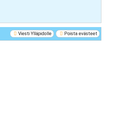
Viesti Ylläpidolle
Poista evästeet