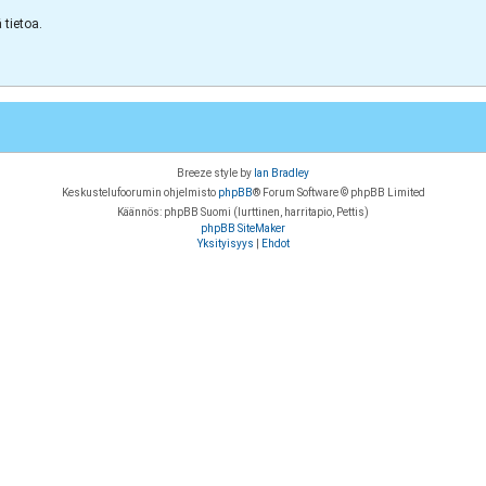
tietoa.
Breeze style by
Ian Bradley
Keskustelufoorumin ohjelmisto
phpBB
® Forum Software © phpBB Limited
Käännös: phpBB Suomi (lurttinen, harritapio, Pettis)
phpBB SiteMaker
Yksityisyys
|
Ehdot