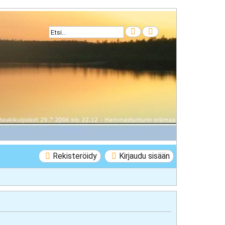
Etsi
Tarkennettu haku
Rekisteröidy
Kirjaudu sisään