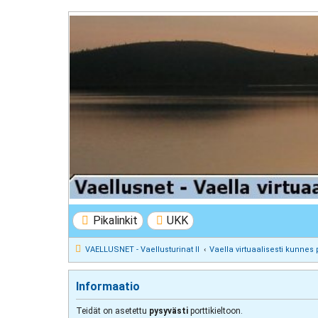
VAELLUSNET - Vaellusturinat II
Keskustelua vaeltamisesta ja Lapista
Pikalinkit
UKK
VAELLUSNET - Vaellusturinat II
Vaella virtuaalisesti kunnes 
Informaatio
Teidät on asetettu
pysyvästi
porttikieltoon.