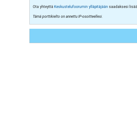
Ota yhteyttä
Keskustelufoorumin ylläpitäjään
saadaksesi lisää 
Tämä porttikielto on annettu IP-osoitteellesi.