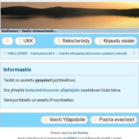
VAELLUSNET -
Vaellusturinat II
Keskustelua vaeltamisesta ja Lapista
UKK
Rekisteröidy
Kirjaudu sisään
E
VAELLUSNET - Vaellusturinat II
Vaella virtuaalisesti kunnes pääset oikeasti
t
s
Informaatio
i
Teidät on asetettu
pysyvästi
porttikieltoon.
Ota yhteyttä
Keskustelufoorumin ylläpitäjään
saadaksesi lisää tietoa.
Tämä porttikielto on annettu IP-osoitteellesi.
Viesti Ylläpidolle
Poista evästeet
Breeze style by
Ian Bradley
Keskustelufoorumin ohjelmisto
phpBB
® Forum Software © phpBB Limited