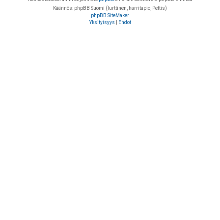
Käännös: phpBB Suomi (lurttinen, harritapio, Pettis)
phpBB SiteMaker
Yksityisyys
|
Ehdot