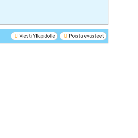
Viesti Ylläpidolle
Poista evästeet