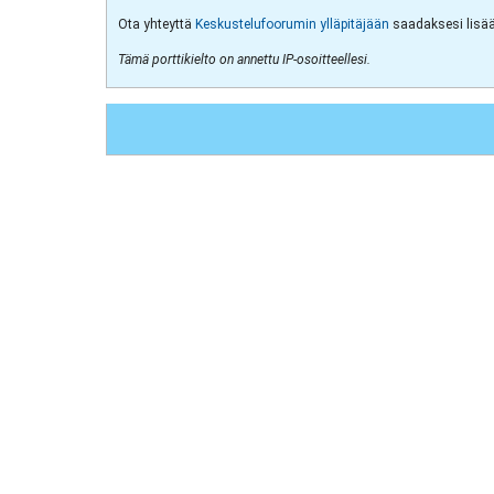
Ota yhteyttä
Keskustelufoorumin ylläpitäjään
saadaksesi lisää 
Tämä porttikielto on annettu IP-osoitteellesi.