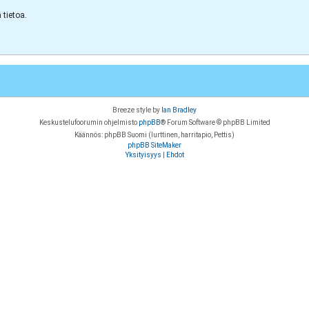
tietoa.
Breeze style by
Ian Bradley
Keskustelufoorumin ohjelmisto
phpBB
® Forum Software © phpBB Limited
Käännös: phpBB Suomi (lurttinen, harritapio, Pettis)
phpBB SiteMaker
Yksityisyys
|
Ehdot