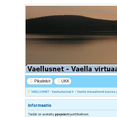
VAELLUSNET - Vaellusturinat II
Keskustelua vaeltamisesta ja Lapista
Pikalinkit
UKK
VAELLUSNET - Vaellusturinat II
Vaella virtuaalisesti kunnes 
Informaatio
Teidät on asetettu
pysyvästi
porttikieltoon.