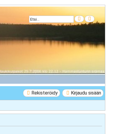
Etsi
Tarkennettu haku
Rekisteröidy
Kirjaudu sisään