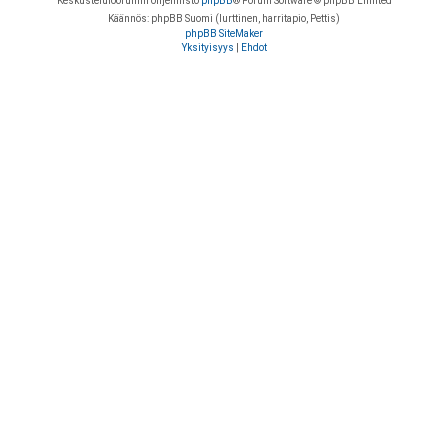
Keskustelufoorumin ohjelmisto
phpBB
® Forum Software © phpBB Limited
Käännös: phpBB Suomi (lurttinen, harritapio, Pettis)
phpBB SiteMaker
Yksityisyys
|
Ehdot