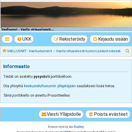
VAELLUSNET -
Vaellusturinat II
Keskustelua vaeltamisesta ja Lapista
UKK
Rekisteröidy
Kirjaudu sisään
E
VAELLUSNET - Vaellusturinat II
Vaella virtuaalisesti kunnes pääset oikeasti
t
s
Informaatio
i
Teidät on asetettu
pysyvästi
porttikieltoon.
Ota yhteyttä
Keskustelufoorumin ylläpitäjään
saadaksesi lisää tietoa.
Tämä porttikielto on annettu IP-osoitteellesi.
Viesti Ylläpidolle
Poista evästeet
Breeze style by
Ian Bradley