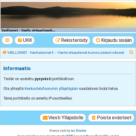
VAELLUSNET -
Vaellusturinat II
Keskustelua vaeltamisesta ja Lapista
UKK
Rekisteröidy
Kirjaudu sisään
E
VAELLUSNET - Vaellusturinat II
Vaella virtuaalisesti kunnes pääset oikeasti
t
s
Informaatio
i
Teidät on asetettu
pysyvästi
porttikieltoon.
Ota yhteyttä
Keskustelufoorumin ylläpitäjään
saadaksesi lisää tietoa.
Tämä porttikielto on annettu IP-osoitteellesi.
Viesti Ylläpidolle
Poista evästeet
Breeze style by
Ian Bradley