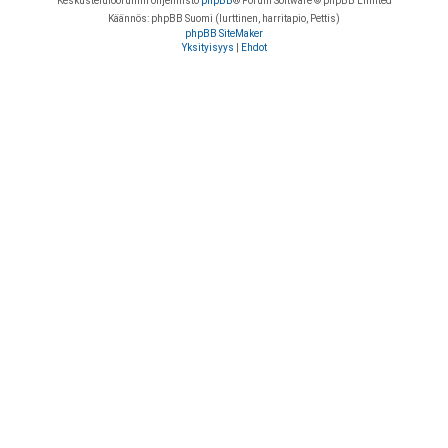
Keskustelufoorumin ohjelmisto
phpBB
® Forum Software © phpBB Limited
Käännös: phpBB Suomi (lurttinen, harritapio, Pettis)
phpBB SiteMaker
Yksityisyys
|
Ehdot