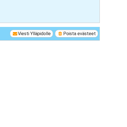
Viesti Ylläpidolle
Poista evästeet