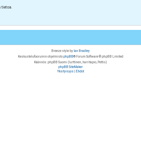
tietoa.
Breeze style by
Ian Bradley
Keskustelufoorumin ohjelmisto
phpBB
® Forum Software © phpBB Limited
Käännös: phpBB Suomi (lurttinen, harritapio, Pettis)
phpBB SiteMaker
Yksityisyys
|
Ehdot