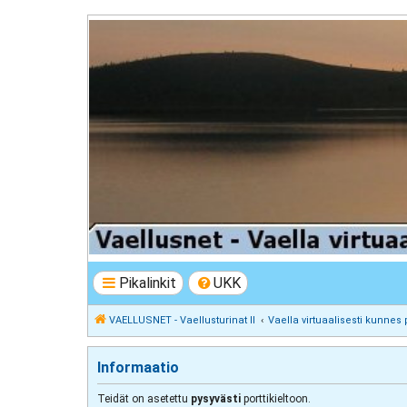
VAELLUSNET - Vaellusturinat II
Keskustelua vaeltamisesta ja Lapista
Pikalinkit
UKK
VAELLUSNET - Vaellusturinat II
Vaella virtuaalisesti kunnes 
Informaatio
Teidät on asetettu
pysyvästi
porttikieltoon.