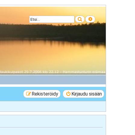
Etsi
Tarkennettu haku
Rekisteröidy
Kirjaudu sisään