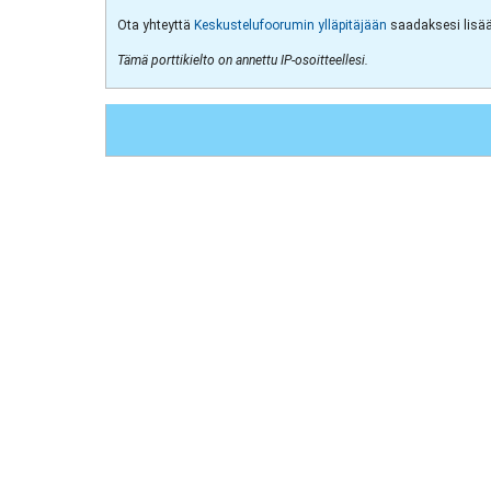
Ota yhteyttä
Keskustelufoorumin ylläpitäjään
saadaksesi lisää 
Tämä porttikielto on annettu IP-osoitteellesi.