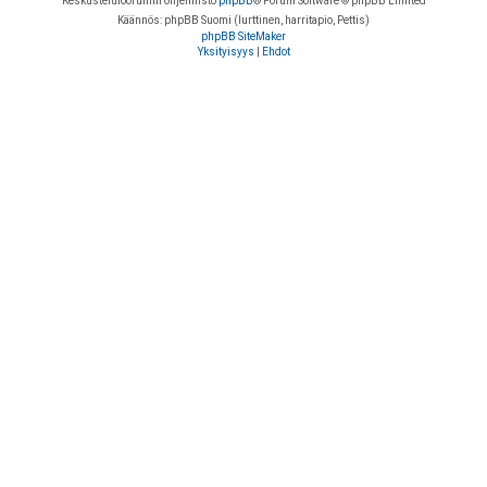
Keskustelufoorumin ohjelmisto
phpBB
® Forum Software © phpBB Limited
Käännös: phpBB Suomi (lurttinen, harritapio, Pettis)
phpBB SiteMaker
Yksityisyys
|
Ehdot