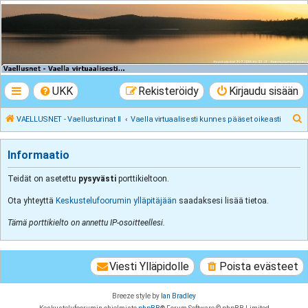
VAELLUSNET -
Vaellusturinat II
Keskustelua vaeltamisesta ja Lapista
UKK
Rekisteröidy
Kirjaudu sisään
E
VAELLUSNET - Vaellusturinat II
Vaella virtuaalisesti kunnes pääset oikeasti
t
s
Informaatio
i
Teidät on asetettu
pysyvästi
porttikieltoon.
Ota yhteyttä
Keskustelufoorumin ylläpitäjään
saadaksesi lisää tietoa.
Tämä porttikielto on annettu IP-osoitteellesi.
Viesti Ylläpidolle
Poista evästeet
Breeze style by
Ian Bradley