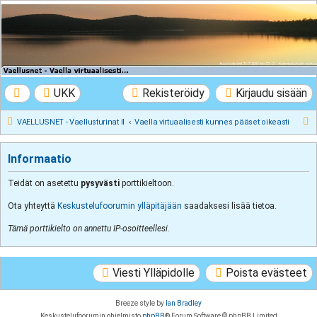
VAELLUSNET -
Vaellusturinat II
Keskustelua vaeltamisesta ja Lapista
UKK
Rekisteröidy
Kirjaudu sisään
E
VAELLUSNET - Vaellusturinat II
Vaella virtuaalisesti kunnes pääset oikeasti
t
s
Informaatio
i
Teidät on asetettu
pysyvästi
porttikieltoon.
Ota yhteyttä
Keskustelufoorumin ylläpitäjään
saadaksesi lisää tietoa.
Tämä porttikielto on annettu IP-osoitteellesi.
Viesti Ylläpidolle
Poista evästeet
Breeze style by
Ian Bradley
Keskustelufoorumin ohjelmisto
phpBB
® Forum Software © phpBB Limited