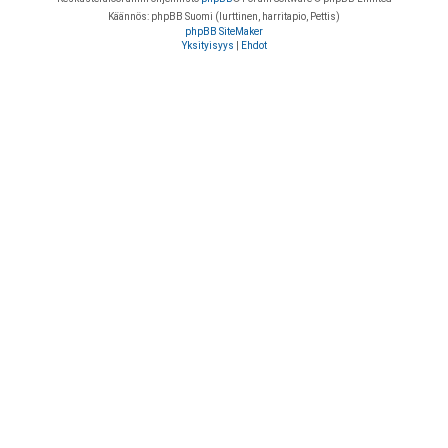
Käännös: phpBB Suomi (lurttinen, harritapio, Pettis)
phpBB SiteMaker
Yksityisyys
|
Ehdot