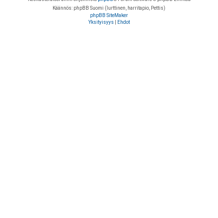
Käännös: phpBB Suomi (lurttinen, harritapio, Pettis)
phpBB SiteMaker
Yksityisyys
|
Ehdot