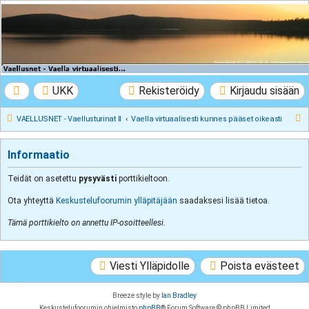
VAELLUSNET -
Vaellusturinat II
Keskustelua vaeltamisesta ja Lapista
UKK
Rekisteröidy
Kirjaudu sisään
E
VAELLUSNET - Vaellusturinat II
Vaella virtuaalisesti kunnes pääset oikeasti
t
s
Informaatio
i
Teidät on asetettu
pysyvästi
porttikieltoon.
Ota yhteyttä
Keskustelufoorumin ylläpitäjään
saadaksesi lisää tietoa.
Tämä porttikielto on annettu IP-osoitteellesi.
Viesti Ylläpidolle
Poista evästeet
Breeze style by
Ian Bradley
Keskustelufoorumin ohjelmisto
phpBB
® Forum Software © phpBB Limited