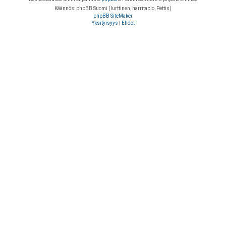
Käännös: phpBB Suomi (lurttinen, harritapio, Pettis)
phpBB SiteMaker
Yksityisyys
|
Ehdot