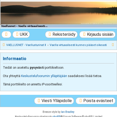
VAELLUSNET -
Vaellusturinat II
Keskustelua vaeltamisesta ja Lapista
UKK
Rekisteröidy
Kirjaudu sisään
E
VAELLUSNET - Vaellusturinat II
Vaella virtuaalisesti kunnes pääset oikeasti
t
s
Informaatio
i
Teidät on asetettu
pysyvästi
porttikieltoon.
Ota yhteyttä
Keskustelufoorumin ylläpitäjään
saadaksesi lisää tietoa.
Tämä porttikielto on annettu IP-osoitteellesi.
Viesti Ylläpidolle
Poista evästeet
Breeze style by
Ian Bradley
Keskustelufoorumin ohjelmisto
phpBB
® Forum Software © phpBB Limited