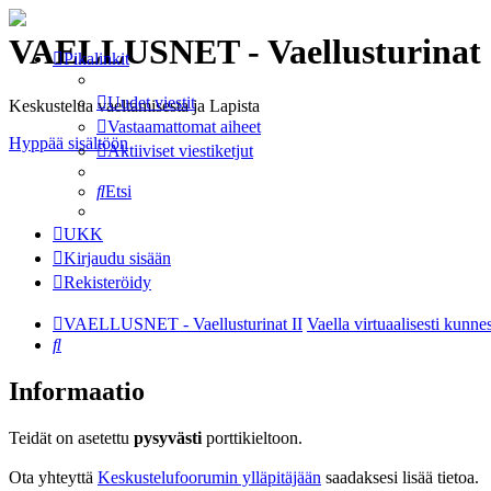
VAELLUSNET - Vaellusturinat 
Pikalinkit
Uudet viestit
Keskustelua vaeltamisesta ja Lapista
Vastaamattomat aiheet
Hyppää sisältöön
Aktiiviset viestiketjut
Etsi
UKK
Kirjaudu sisään
Rekisteröidy
VAELLUSNET - Vaellusturinat II
Vaella virtuaalisesti kunne
Etsi
Informaatio
Teidät on asetettu
pysyvästi
porttikieltoon.
Ota yhteyttä
Keskustelufoorumin ylläpitäjään
saadaksesi lisää tietoa.