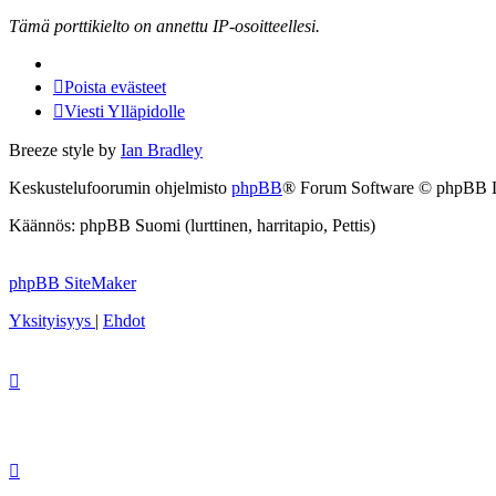
Tämä porttikielto on annettu IP-osoitteellesi.
Poista evästeet
Viesti Ylläpidolle
Breeze style by
Ian Bradley
Keskustelufoorumin ohjelmisto
phpBB
® Forum Software © phpBB 
Käännös: phpBB Suomi (lurttinen, harritapio, Pettis)
phpBB SiteMaker
Yksityisyys
|
Ehdot