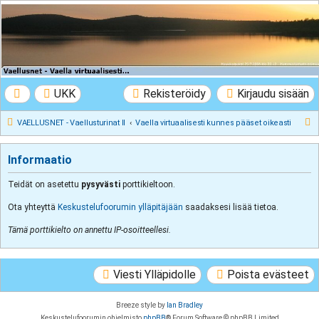
VAELLUSNET -
Vaellusturinat II
Keskustelua vaeltamisesta ja Lapista
UKK
Rekisteröidy
Kirjaudu sisään
E
VAELLUSNET - Vaellusturinat II
Vaella virtuaalisesti kunnes pääset oikeasti
t
s
Informaatio
i
Teidät on asetettu
pysyvästi
porttikieltoon.
Ota yhteyttä
Keskustelufoorumin ylläpitäjään
saadaksesi lisää tietoa.
Tämä porttikielto on annettu IP-osoitteellesi.
Viesti Ylläpidolle
Poista evästeet
Breeze style by
Ian Bradley
Keskustelufoorumin ohjelmisto
phpBB
® Forum Software © phpBB Limited