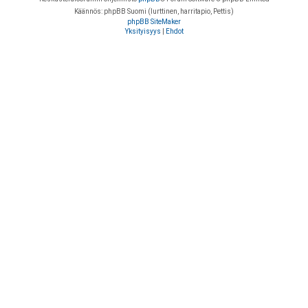
Käännös: phpBB Suomi (lurttinen, harritapio, Pettis)
phpBB SiteMaker
Yksityisyys
|
Ehdot