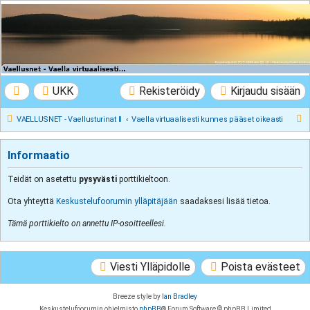
VAELLUSNET -
Vaellusturinat II
Keskustelua vaeltamisesta ja Lapista
UKK
Rekisteröidy
Kirjaudu sisään
E
VAELLUSNET - Vaellusturinat II
Vaella virtuaalisesti kunnes pääset oikeasti
t
s
Informaatio
i
Teidät on asetettu
pysyvästi
porttikieltoon.
Ota yhteyttä
Keskustelufoorumin ylläpitäjään
saadaksesi lisää tietoa.
Tämä porttikielto on annettu IP-osoitteellesi.
Viesti Ylläpidolle
Poista evästeet
Breeze style by
Ian Bradley
Keskustelufoorumin ohjelmisto
phpBB
® Forum Software © phpBB Limited