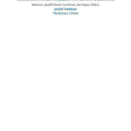
Käännös: phpBB Suomi (lurttinen, harritapio, Pettis)
phpBB SiteMaker
Yksityisyys
|
Ehdot