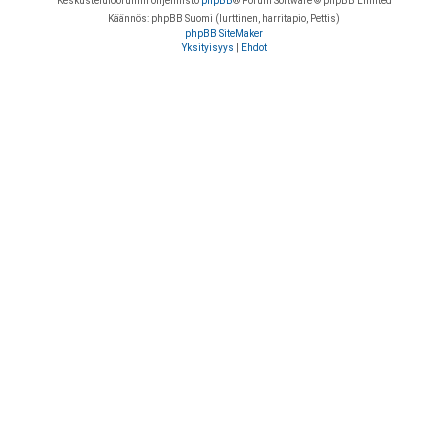
Keskustelufoorumin ohjelmisto
phpBB
® Forum Software © phpBB Limited
Käännös: phpBB Suomi (lurttinen, harritapio, Pettis)
phpBB SiteMaker
Yksityisyys
|
Ehdot