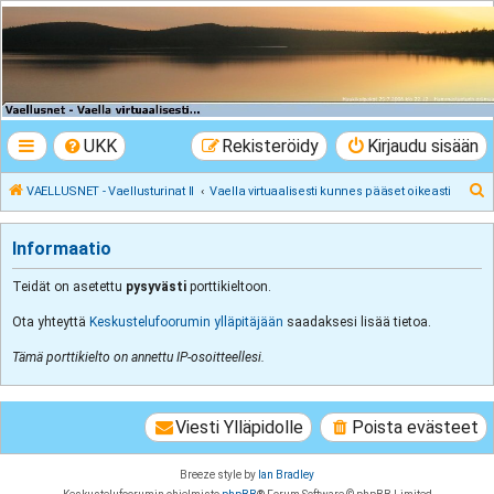
VAELLUSNET -
Vaellusturinat II
Keskustelua vaeltamisesta ja Lapista
UKK
Rekisteröidy
Kirjaudu sisään
E
VAELLUSNET - Vaellusturinat II
Vaella virtuaalisesti kunnes pääset oikeasti
t
s
Informaatio
i
Teidät on asetettu
pysyvästi
porttikieltoon.
Ota yhteyttä
Keskustelufoorumin ylläpitäjään
saadaksesi lisää tietoa.
Tämä porttikielto on annettu IP-osoitteellesi.
Viesti Ylläpidolle
Poista evästeet
Breeze style by
Ian Bradley