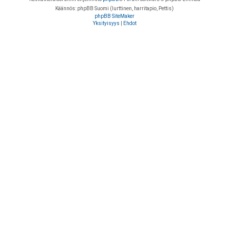
Käännös: phpBB Suomi (lurttinen, harritapio, Pettis)
phpBB SiteMaker
Yksityisyys
|
Ehdot