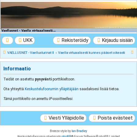
VAELLUSNET -
Vaellusturinat II
Keskustelua vaeltamisesta ja Lapista
UKK
Rekisteröidy
Kirjaudu sisään
E
VAELLUSNET - Vaellusturinat II
Vaella virtuaalisesti kunnes pääset oikeasti
t
s
Informaatio
i
Teidät on asetettu
pysyvästi
porttikieltoon.
Ota yhteyttä
Keskustelufoorumin ylläpitäjään
saadaksesi lisää tietoa.
Tämä porttikielto on annettu IP-osoitteellesi.
Viesti Ylläpidolle
Poista evästeet
Breeze style by
Ian Bradley
Keskustelufoorumin ohjelmisto
phpBB
® Forum Software © phpBB Limited