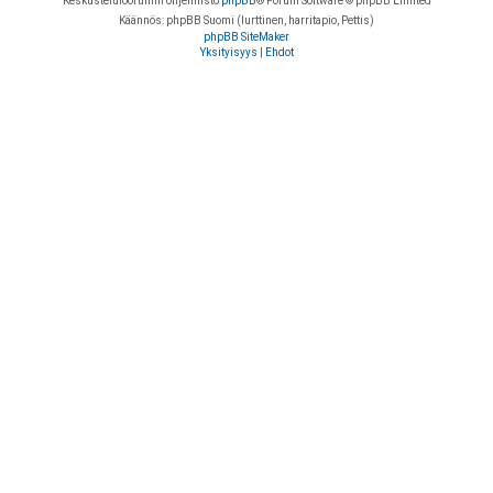
Keskustelufoorumin ohjelmisto
phpBB
® Forum Software © phpBB Limited
Käännös: phpBB Suomi (lurttinen, harritapio, Pettis)
phpBB SiteMaker
Yksityisyys
|
Ehdot