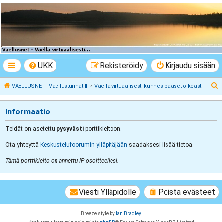
VAELLUSNET -
Vaellusturinat II
Keskustelua vaeltamisesta ja Lapista
UKK
Rekisteröidy
Kirjaudu sisään
E
VAELLUSNET - Vaellusturinat II
Vaella virtuaalisesti kunnes pääset oikeasti
t
s
Informaatio
i
Teidät on asetettu
pysyvästi
porttikieltoon.
Ota yhteyttä
Keskustelufoorumin ylläpitäjään
saadaksesi lisää tietoa.
Tämä porttikielto on annettu IP-osoitteellesi.
Viesti Ylläpidolle
Poista evästeet
Breeze style by
Ian Bradley