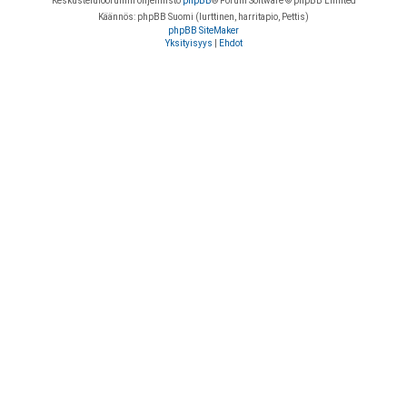
Keskustelufoorumin ohjelmisto
phpBB
® Forum Software © phpBB Limited
Käännös: phpBB Suomi (lurttinen, harritapio, Pettis)
phpBB SiteMaker
Yksityisyys
|
Ehdot