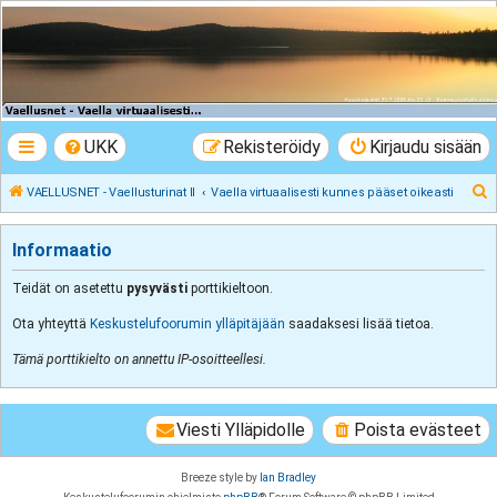
VAELLUSNET -
Vaellusturinat II
Keskustelua vaeltamisesta ja Lapista
UKK
Rekisteröidy
Kirjaudu sisään
E
VAELLUSNET - Vaellusturinat II
Vaella virtuaalisesti kunnes pääset oikeasti
t
s
Informaatio
i
Teidät on asetettu
pysyvästi
porttikieltoon.
Ota yhteyttä
Keskustelufoorumin ylläpitäjään
saadaksesi lisää tietoa.
Tämä porttikielto on annettu IP-osoitteellesi.
Viesti Ylläpidolle
Poista evästeet
Breeze style by
Ian Bradley