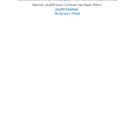
Käännös: phpBB Suomi (lurttinen, harritapio, Pettis)
phpBB SiteMaker
Yksityisyys
|
Ehdot