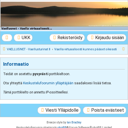
VAELLUSNET -
Vaellusturinat II
Keskustelua vaeltamisesta ja Lapista
UKK
Rekisteröidy
Kirjaudu sisään
E
VAELLUSNET - Vaellusturinat II
Vaella virtuaalisesti kunnes pääset oikeasti
t
s
Informaatio
i
Teidät on asetettu
pysyvästi
porttikieltoon.
Ota yhteyttä
Keskustelufoorumin ylläpitäjään
saadaksesi lisää tietoa.
Tämä porttikielto on annettu IP-osoitteellesi.
Viesti Ylläpidolle
Poista evästeet
Breeze style by
Ian Bradley
Keskustelufoorumin ohjelmisto
phpBB
® Forum Software © phpBB Limited