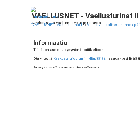
VAELLUSNET - Vaellusturinat II
Pikalinkit
UKK
Keskustelua vaeltamisesta ja Lapista
VAELLUSNET - Vaellusturinat II
Vaella virtuaalisesti kunnes pää
Informaatio
Teidät on asetettu
pysyvästi
porttikieltoon.
Ota yhteyttä
Keskustelufoorumin ylläpitäjään
saadaksesi lisää ti
Tämä porttikielto on annettu IP-osoitteellesi.