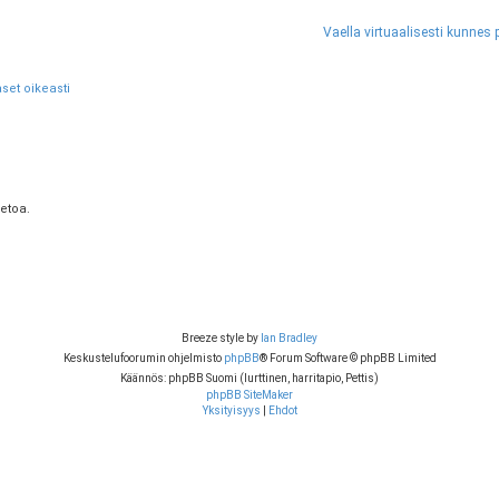
set oikeasti
etoa.
Breeze style by
Ian Bradley
Keskustelufoorumin ohjelmisto
phpBB
® Forum Software © phpBB Limited
Käännös: phpBB Suomi (lurttinen, harritapio, Pettis)
phpBB SiteMaker
Yksityisyys
|
Ehdot