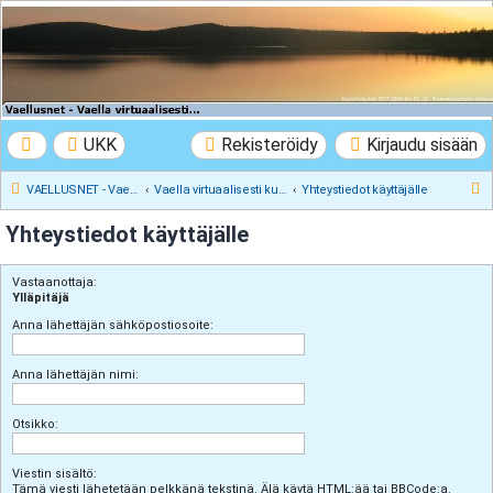
VAELLUSNET -
Vaellusturinat II
Keskustelua vaeltamisesta ja Lapista
UKK
Rekisteröidy
Kirjaudu sisään
E
VAELLUSNET - Vaellusturinat II
Vaella virtuaalisesti kunnes pääset oikeasti
Yhteystiedot käyttäjälle
t
Yhteystiedot käyttäjälle
s
i
Vastaanottaja:
Ylläpitäjä
Anna lähettäjän sähköpostiosoite:
Anna lähettäjän nimi:
Otsikko:
Viestin sisältö:
Tämä viesti lähetetään pelkkänä tekstinä. Älä käytä HTML:ää tai BBCode:a.