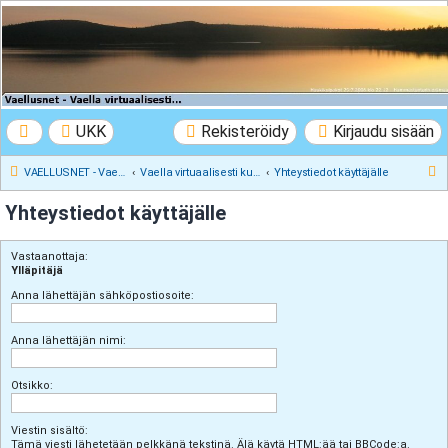
VAELLUSNET -
Vaellusturinat II
Keskustelua vaeltamisesta ja Lapista
UKK
Rekisteröidy
Kirjaudu sisään
E
VAELLUSNET - Vaellusturinat II
Vaella virtuaalisesti kunnes pääset oikeasti
Yhteystiedot käyttäjälle
t
Yhteystiedot käyttäjälle
s
i
Vastaanottaja:
Ylläpitäjä
Anna lähettäjän sähköpostiosoite:
Anna lähettäjän nimi:
Otsikko:
Viestin sisältö:
Tämä viesti lähetetään pelkkänä tekstinä. Älä käytä HTML:ää tai BBCode:a.