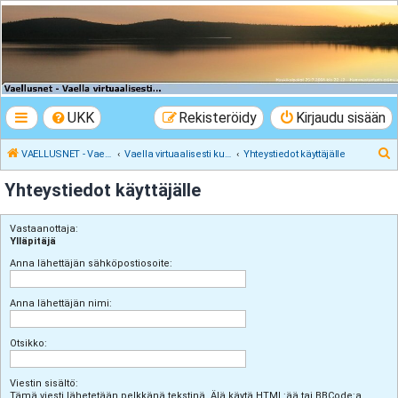
VAELLUSNET -
Vaellusturinat II
Keskustelua vaeltamisesta ja Lapista
UKK
Rekisteröidy
Kirjaudu sisään
E
VAELLUSNET - Vaellusturinat II
Vaella virtuaalisesti kunnes pääset oikeasti
Yhteystiedot käyttäjälle
t
Yhteystiedot käyttäjälle
s
i
Vastaanottaja:
Ylläpitäjä
Anna lähettäjän sähköpostiosoite:
Anna lähettäjän nimi:
Otsikko:
Viestin sisältö:
Tämä viesti lähetetään pelkkänä tekstinä. Älä käytä HTML:ää tai BBCode:a.