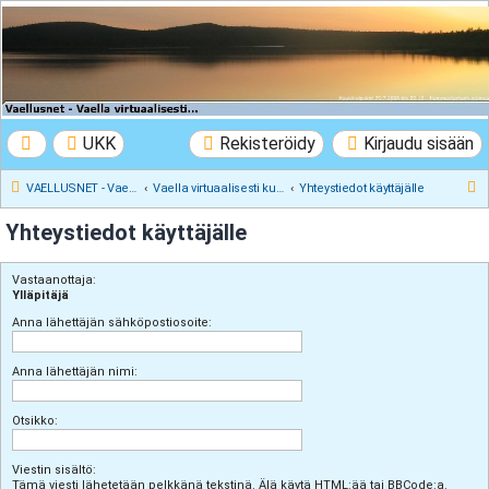
VAELLUSNET -
Vaellusturinat II
Keskustelua vaeltamisesta ja Lapista
UKK
Rekisteröidy
Kirjaudu sisään
E
VAELLUSNET - Vaellusturinat II
Vaella virtuaalisesti kunnes pääset oikeasti
Yhteystiedot käyttäjälle
t
Yhteystiedot käyttäjälle
s
i
Vastaanottaja:
Ylläpitäjä
Anna lähettäjän sähköpostiosoite:
Anna lähettäjän nimi:
Otsikko:
Viestin sisältö:
Tämä viesti lähetetään pelkkänä tekstinä. Älä käytä HTML:ää tai BBCode:a.