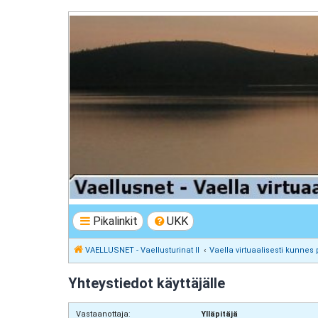
VAELLUSNET - Vaellusturinat II
Keskustelua vaeltamisesta ja Lapista
Pikalinkit
UKK
VAELLUSNET - Vaellusturinat II
Vaella virtuaalisesti kunnes 
Yhteystiedot käyttäjälle
Vastaanottaja:
Ylläpitäjä