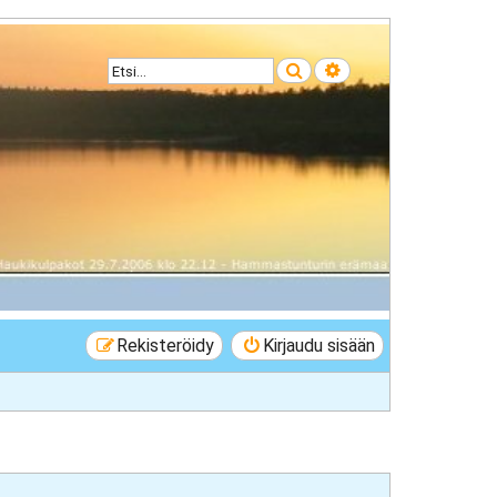
Etsi
Tarkennettu haku
Rekisteröidy
Kirjaudu sisään