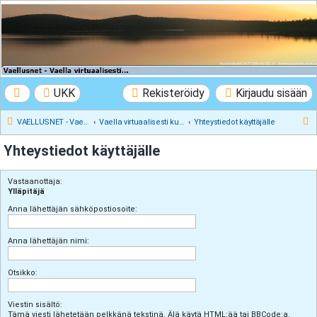
VAELLUSNET -
Vaellusturinat II
Keskustelua vaeltamisesta ja Lapista
UKK
Rekisteröidy
Kirjaudu sisään
E
VAELLUSNET - Vaellusturinat II
Vaella virtuaalisesti kunnes pääset oikeasti
Yhteystiedot käyttäjälle
t
Yhteystiedot käyttäjälle
s
i
Vastaanottaja:
Ylläpitäjä
Anna lähettäjän sähköpostiosoite:
Anna lähettäjän nimi:
Otsikko:
Viestin sisältö:
Tämä viesti lähetetään pelkkänä tekstinä. Älä käytä HTML:ää tai BBCode:a.