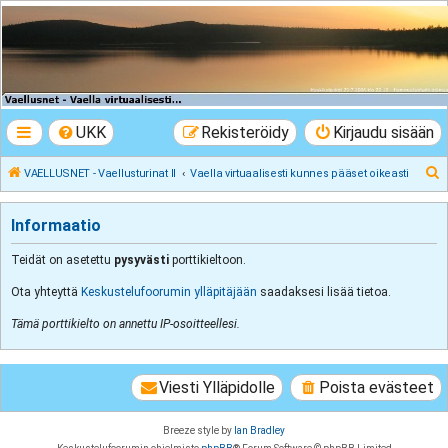
VAELLUSNET -
Vaellusturinat II
Keskustelua vaeltamisesta ja Lapista
UKK
Rekisteröidy
Kirjaudu sisään
E
VAELLUSNET - Vaellusturinat II
Vaella virtuaalisesti kunnes pääset oikeasti
t
s
Informaatio
i
Teidät on asetettu
pysyvästi
porttikieltoon.
Ota yhteyttä
Keskustelufoorumin ylläpitäjään
saadaksesi lisää tietoa.
Tämä porttikielto on annettu IP-osoitteellesi.
Viesti Ylläpidolle
Poista evästeet
Breeze style by
Ian Bradley