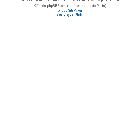
Keskustelufoorumin ohjelmisto
phpBB
® Forum Software © phpBB Limited
Käännös: phpBB Suomi (lurttinen, harritapio, Pettis)
phpBB SiteMaker
Yksityisyys
|
Ehdot