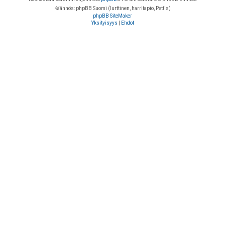
Käännös: phpBB Suomi (lurttinen, harritapio, Pettis)
phpBB SiteMaker
Yksityisyys
|
Ehdot