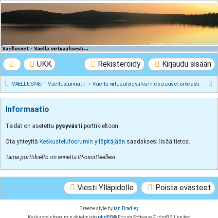
VAELLUSNET -
Vaellusturinat II
Keskustelua vaeltamisesta ja Lapista
UKK
Rekisteröidy
Kirjaudu sisään
E
VAELLUSNET - Vaellusturinat II
Vaella virtuaalisesti kunnes pääset oikeasti
t
s
Informaatio
i
Teidät on asetettu
pysyvästi
porttikieltoon.
Ota yhteyttä
Keskustelufoorumin ylläpitäjään
saadaksesi lisää tietoa.
Tämä porttikielto on annettu IP-osoitteellesi.
Viesti Ylläpidolle
Poista evästeet
Breeze style by
Ian Bradley
Keskustelufoorumin ohjelmisto
phpBB
® Forum Software © phpBB Limited