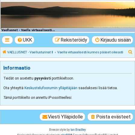
VAELLUSNET -
Vaellusturinat II
Keskustelua vaeltamisesta ja Lapista
UKK
Rekisteröidy
Kirjaudu sisään
E
VAELLUSNET - Vaellusturinat II
Vaella virtuaalisesti kunnes pääset oikeasti
t
s
Informaatio
i
Teidät on asetettu
pysyvästi
porttikieltoon.
Ota yhteyttä
Keskustelufoorumin ylläpitäjään
saadaksesi lisää tietoa.
Tämä porttikielto on annettu IP-osoitteellesi.
Viesti Ylläpidolle
Poista evästeet
Breeze style by
Ian Bradley