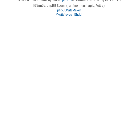
Keskustelufoorumin ohjelmisto
phpBB
® Forum Software © phpBB Limited
Käännös: phpBB Suomi (lurttinen, harritapio, Pettis)
phpBB SiteMaker
Yksityisyys
|
Ehdot