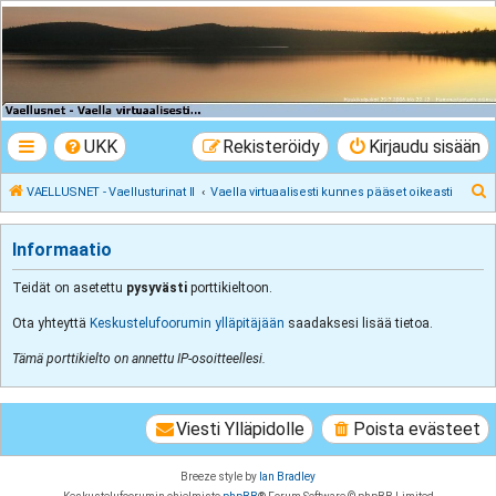
VAELLUSNET -
Vaellusturinat II
Keskustelua vaeltamisesta ja Lapista
UKK
Rekisteröidy
Kirjaudu sisään
E
VAELLUSNET - Vaellusturinat II
Vaella virtuaalisesti kunnes pääset oikeasti
t
s
Informaatio
i
Teidät on asetettu
pysyvästi
porttikieltoon.
Ota yhteyttä
Keskustelufoorumin ylläpitäjään
saadaksesi lisää tietoa.
Tämä porttikielto on annettu IP-osoitteellesi.
Viesti Ylläpidolle
Poista evästeet
Breeze style by
Ian Bradley