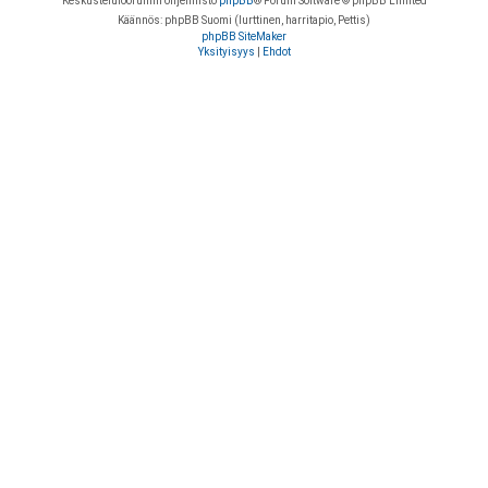
Keskustelufoorumin ohjelmisto
phpBB
® Forum Software © phpBB Limited
Käännös: phpBB Suomi (lurttinen, harritapio, Pettis)
phpBB SiteMaker
Yksityisyys
|
Ehdot