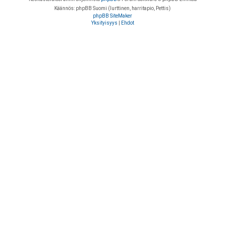
Käännös: phpBB Suomi (lurttinen, harritapio, Pettis)
phpBB SiteMaker
Yksityisyys
|
Ehdot