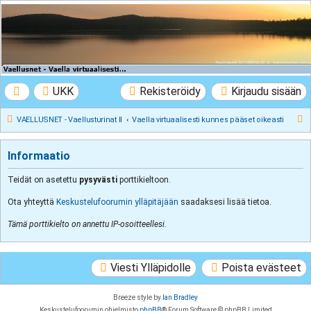
VAELLUSNET -
Vaellusturinat II
Keskustelua vaeltamisesta ja Lapista
UKK
Rekisteröidy
Kirjaudu sisään
E
VAELLUSNET - Vaellusturinat II
Vaella virtuaalisesti kunnes pääset oikeasti
t
s
Informaatio
i
Teidät on asetettu
pysyvästi
porttikieltoon.
Ota yhteyttä
Keskustelufoorumin ylläpitäjään
saadaksesi lisää tietoa.
Tämä porttikielto on annettu IP-osoitteellesi.
Viesti Ylläpidolle
Poista evästeet
Breeze style by
Ian Bradley
Keskustelufoorumin ohjelmisto
phpBB
® Forum Software © phpBB Limited