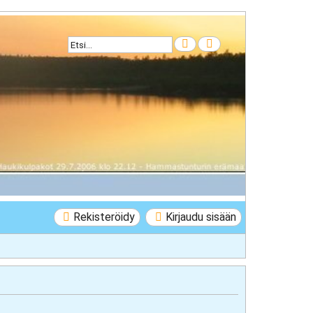
Etsi
Tarkennettu haku
Rekisteröidy
Kirjaudu sisään