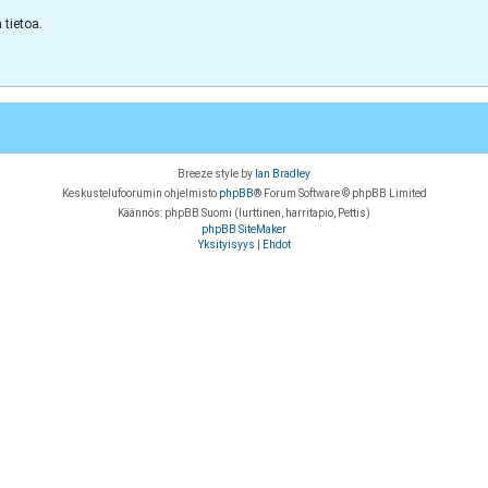
tietoa.
Breeze style by
Ian Bradley
Keskustelufoorumin ohjelmisto
phpBB
® Forum Software © phpBB Limited
Käännös: phpBB Suomi (lurttinen, harritapio, Pettis)
phpBB SiteMaker
Yksityisyys
|
Ehdot