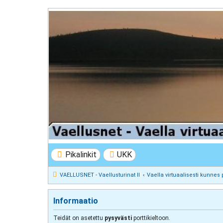
VAELLUSNET - Vaellusturinat II
Keskustelua vaeltamisesta ja Lapista
Pikalinkit
UKK
VAELLUSNET - Vaellusturinat II
Vaella virtuaalisesti kunnes 
Informaatio
Teidät on asetettu
pysyvästi
porttikieltoon.