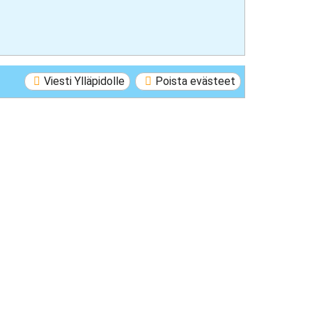
Viesti Ylläpidolle
Poista evästeet