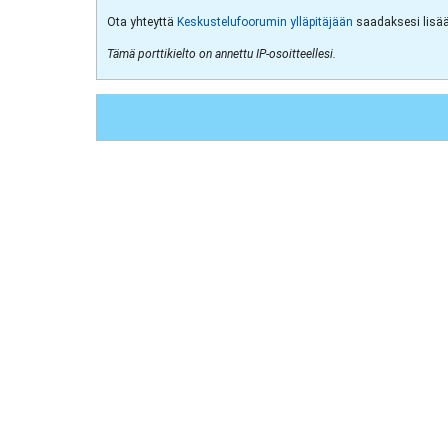
Ota yhteyttä
Keskustelufoorumin ylläpitäjään
saadaksesi lisää 
Tämä porttikielto on annettu IP-osoitteellesi.