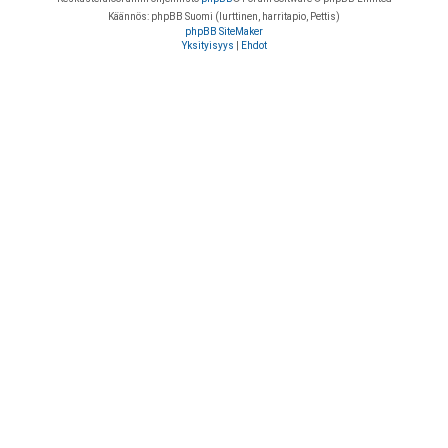
Käännös: phpBB Suomi (lurttinen, harritapio, Pettis)
phpBB SiteMaker
Yksityisyys
|
Ehdot