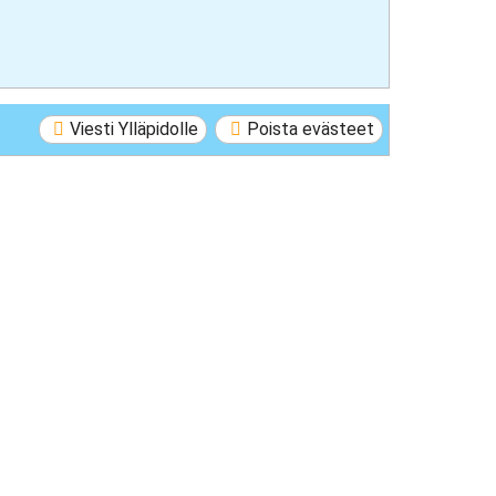
Viesti Ylläpidolle
Poista evästeet