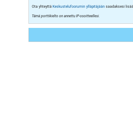
Ota yhteyttä
Keskustelufoorumin ylläpitäjään
saadaksesi lisää 
Tämä porttikielto on annettu IP-osoitteellesi.