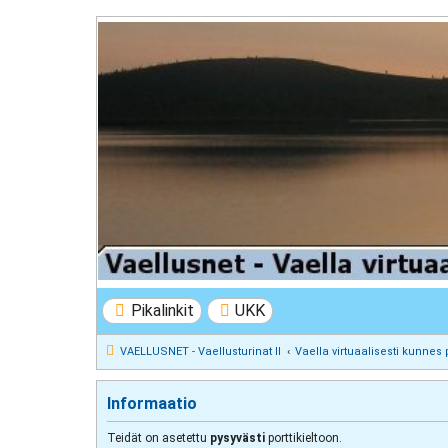
VAELLUSNET - Vaellusturinat II
Keskustelua vaeltamisesta ja Lapista
Pikalinkit
UKK
VAELLUSNET - Vaellusturinat II
Vaella virtuaalisesti kunnes 
Informaatio
Teidät on asetettu
pysyvästi
porttikieltoon.