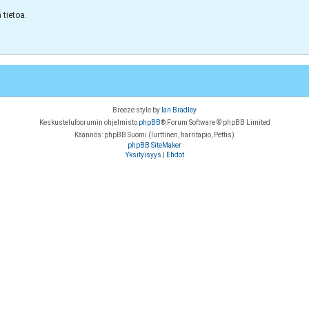
tietoa.
Breeze style by
Ian Bradley
Keskustelufoorumin ohjelmisto
phpBB
® Forum Software © phpBB Limited
Käännös: phpBB Suomi (lurttinen, harritapio, Pettis)
phpBB SiteMaker
Yksityisyys
|
Ehdot