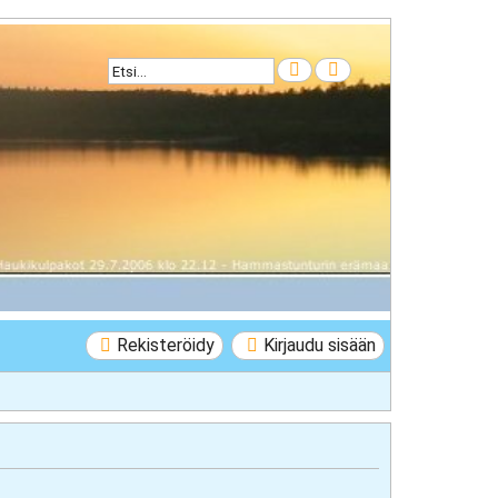
Etsi
Tarkennettu haku
Rekisteröidy
Kirjaudu sisään