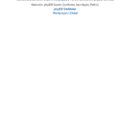
Käännös: phpBB Suomi (lurttinen, harritapio, Pettis)
phpBB SiteMaker
Yksityisyys
|
Ehdot