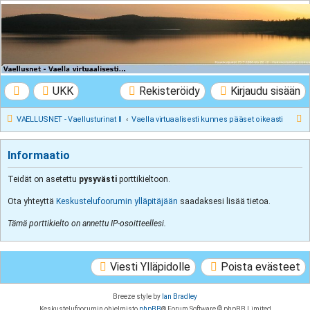
VAELLUSNET -
Vaellusturinat II
Keskustelua vaeltamisesta ja Lapista
UKK
Rekisteröidy
Kirjaudu sisään
E
VAELLUSNET - Vaellusturinat II
Vaella virtuaalisesti kunnes pääset oikeasti
t
s
Informaatio
i
Teidät on asetettu
pysyvästi
porttikieltoon.
Ota yhteyttä
Keskustelufoorumin ylläpitäjään
saadaksesi lisää tietoa.
Tämä porttikielto on annettu IP-osoitteellesi.
Viesti Ylläpidolle
Poista evästeet
Breeze style by
Ian Bradley
Keskustelufoorumin ohjelmisto
phpBB
® Forum Software © phpBB Limited