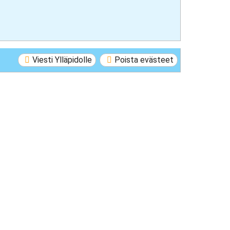
Viesti Ylläpidolle
Poista evästeet