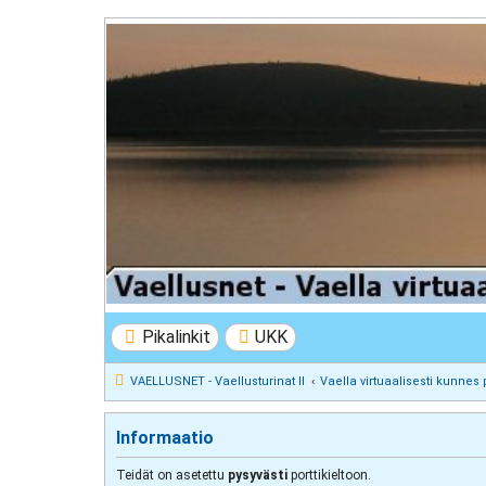
VAELLUSNET - Vaellusturinat II
Keskustelua vaeltamisesta ja Lapista
Pikalinkit
UKK
VAELLUSNET - Vaellusturinat II
Vaella virtuaalisesti kunnes 
Informaatio
Teidät on asetettu
pysyvästi
porttikieltoon.