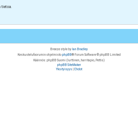
tietoa.
Breeze style by
Ian Bradley
Keskustelufoorumin ohjelmisto
phpBB
® Forum Software © phpBB Limited
Käännös: phpBB Suomi (lurttinen, harritapio, Pettis)
phpBB SiteMaker
Yksityisyys
|
Ehdot