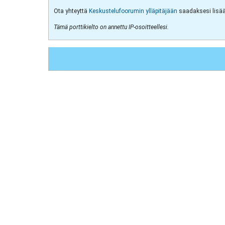
Ota yhteyttä
Keskustelufoorumin ylläpitäjään
saadaksesi lisää 
Tämä porttikielto on annettu IP-osoitteellesi.