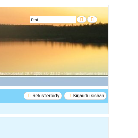
Etsi
Tarkennettu haku
Rekisteröidy
Kirjaudu sisään