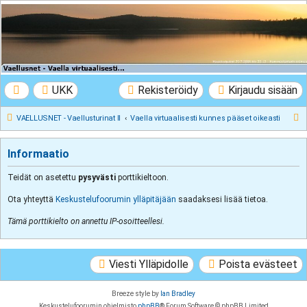
VAELLUSNET -
Vaellusturinat II
Keskustelua vaeltamisesta ja Lapista
UKK
Rekisteröidy
Kirjaudu sisään
E
VAELLUSNET - Vaellusturinat II
Vaella virtuaalisesti kunnes pääset oikeasti
t
s
Informaatio
i
Teidät on asetettu
pysyvästi
porttikieltoon.
Ota yhteyttä
Keskustelufoorumin ylläpitäjään
saadaksesi lisää tietoa.
Tämä porttikielto on annettu IP-osoitteellesi.
Viesti Ylläpidolle
Poista evästeet
Breeze style by
Ian Bradley
Keskustelufoorumin ohjelmisto
phpBB
® Forum Software © phpBB Limited