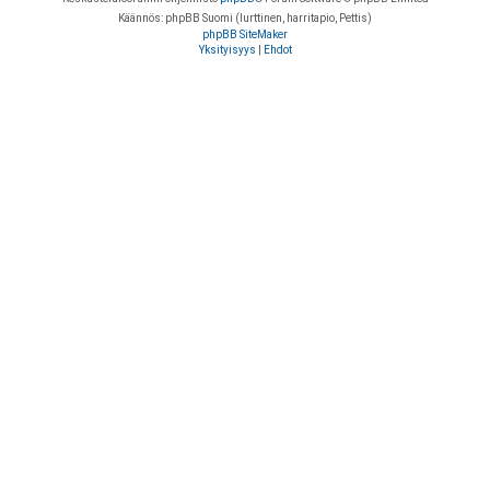
Käännös: phpBB Suomi (lurttinen, harritapio, Pettis)
phpBB SiteMaker
Yksityisyys
|
Ehdot