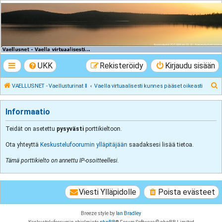
VAELLUSNET -
Vaellusturinat II
Keskustelua vaeltamisesta ja Lapista
UKK
Rekisteröidy
Kirjaudu sisään
E
VAELLUSNET - Vaellusturinat II
Vaella virtuaalisesti kunnes pääset oikeasti
t
s
Informaatio
i
Teidät on asetettu
pysyvästi
porttikieltoon.
Ota yhteyttä
Keskustelufoorumin ylläpitäjään
saadaksesi lisää tietoa.
Tämä porttikielto on annettu IP-osoitteellesi.
Viesti Ylläpidolle
Poista evästeet
Breeze style by
Ian Bradley