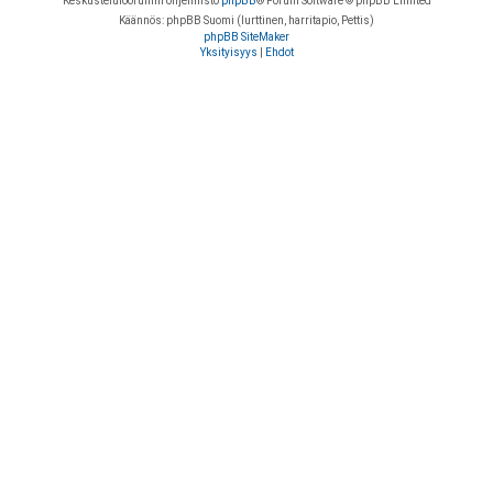
Keskustelufoorumin ohjelmisto
phpBB
® Forum Software © phpBB Limited
Käännös: phpBB Suomi (lurttinen, harritapio, Pettis)
phpBB SiteMaker
Yksityisyys
|
Ehdot