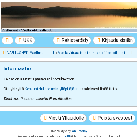
VAELLUSNET -
Vaellusturinat II
Keskustelua vaeltamisesta ja Lapista
UKK
Rekisteröidy
Kirjaudu sisään
E
VAELLUSNET - Vaellusturinat II
Vaella virtuaalisesti kunnes pääset oikeasti
t
s
Informaatio
i
Teidät on asetettu
pysyvästi
porttikieltoon.
Ota yhteyttä
Keskustelufoorumin ylläpitäjään
saadaksesi lisää tietoa.
Tämä porttikielto on annettu IP-osoitteellesi.
Viesti Ylläpidolle
Poista evästeet
Breeze style by
Ian Bradley
Keskustelufoorumin ohjelmisto
phpBB
® Forum Software © phpBB Limited