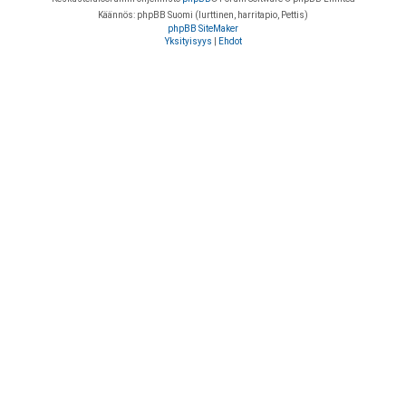
Käännös: phpBB Suomi (lurttinen, harritapio, Pettis)
phpBB SiteMaker
Yksityisyys
|
Ehdot