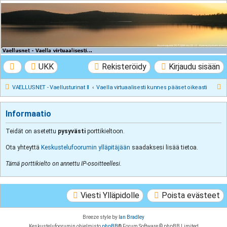
VAELLUSNET -
Vaellusturinat II
Keskustelua vaeltamisesta ja Lapista
UKK
Rekisteröidy
Kirjaudu sisään
E
VAELLUSNET - Vaellusturinat II
Vaella virtuaalisesti kunnes pääset oikeasti
t
s
Informaatio
i
Teidät on asetettu
pysyvästi
porttikieltoon.
Ota yhteyttä
Keskustelufoorumin ylläpitäjään
saadaksesi lisää tietoa.
Tämä porttikielto on annettu IP-osoitteellesi.
Viesti Ylläpidolle
Poista evästeet
Breeze style by
Ian Bradley
Keskustelufoorumin ohjelmisto
phpBB
® Forum Software © phpBB Limited