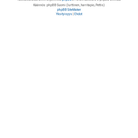
Käännös: phpBB Suomi (lurttinen, harritapio, Pettis)
phpBB SiteMaker
Yksityisyys
|
Ehdot