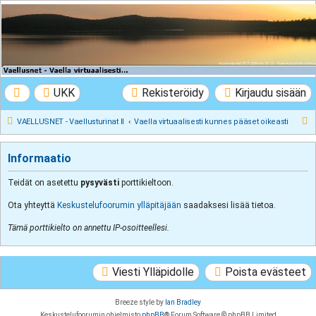
VAELLUSNET -
Vaellusturinat II
Keskustelua vaeltamisesta ja Lapista
UKK
Rekisteröidy
Kirjaudu sisään
E
VAELLUSNET - Vaellusturinat II
Vaella virtuaalisesti kunnes pääset oikeasti
t
s
Informaatio
i
Teidät on asetettu
pysyvästi
porttikieltoon.
Ota yhteyttä
Keskustelufoorumin ylläpitäjään
saadaksesi lisää tietoa.
Tämä porttikielto on annettu IP-osoitteellesi.
Viesti Ylläpidolle
Poista evästeet
Breeze style by
Ian Bradley
Keskustelufoorumin ohjelmisto
phpBB
® Forum Software © phpBB Limited