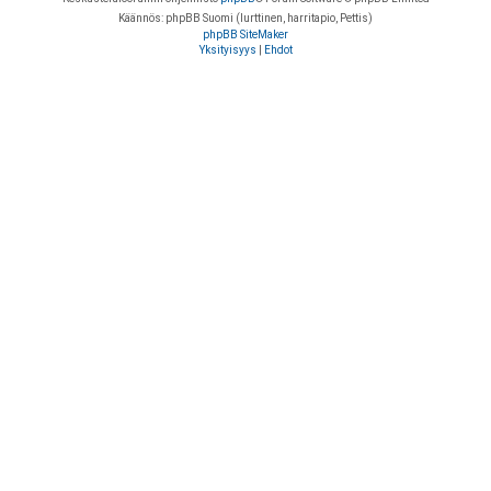
Käännös: phpBB Suomi (lurttinen, harritapio, Pettis)
phpBB SiteMaker
Yksityisyys
|
Ehdot