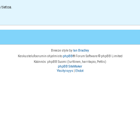
tietoa.
Breeze style by
Ian Bradley
Keskustelufoorumin ohjelmisto
phpBB
® Forum Software © phpBB Limited
Käännös: phpBB Suomi (lurttinen, harritapio, Pettis)
phpBB SiteMaker
Yksityisyys
|
Ehdot