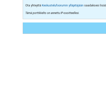
Ota yhteyttä
Keskustelufoorumin ylläpitäjään
saadaksesi lisää 
Tämä porttikielto on annettu IP-osoitteellesi.