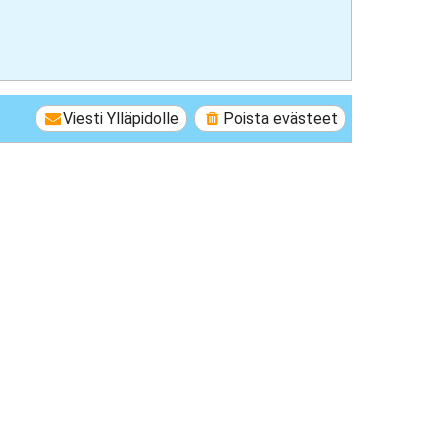
Viesti Ylläpidolle
Poista evästeet