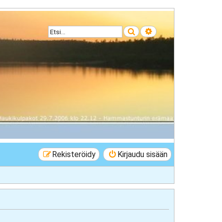
Etsi
Tarkennettu haku
Rekisteröidy
Kirjaudu sisään