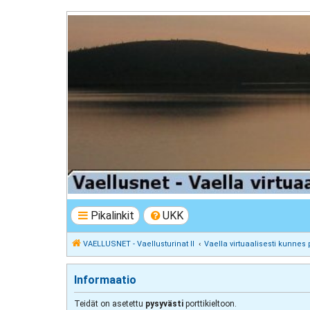
VAELLUSNET - Vaellusturinat II
Keskustelua vaeltamisesta ja Lapista
Pikalinkit
UKK
VAELLUSNET - Vaellusturinat II
Vaella virtuaalisesti kunnes 
Informaatio
Teidät on asetettu
pysyvästi
porttikieltoon.