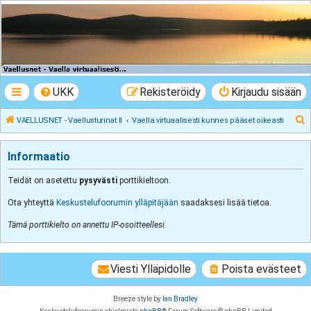
VAELLUSNET -
Vaellusturinat II
Keskustelua vaeltamisesta ja Lapista
UKK
Rekisteröidy
Kirjaudu sisään
E
VAELLUSNET - Vaellusturinat II
Vaella virtuaalisesti kunnes pääset oikeasti
t
s
Informaatio
i
Teidät on asetettu
pysyvästi
porttikieltoon.
Ota yhteyttä
Keskustelufoorumin ylläpitäjään
saadaksesi lisää tietoa.
Tämä porttikielto on annettu IP-osoitteellesi.
Viesti Ylläpidolle
Poista evästeet
Breeze style by
Ian Bradley