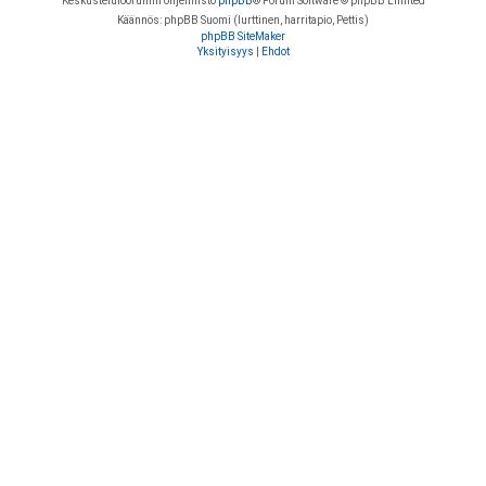
Keskustelufoorumin ohjelmisto
phpBB
® Forum Software © phpBB Limited
Käännös: phpBB Suomi (lurttinen, harritapio, Pettis)
phpBB SiteMaker
Yksityisyys
|
Ehdot