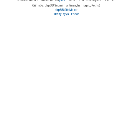
Keskustelufoorumin ohjelmisto
phpBB
® Forum Software © phpBB Limited
Käännös: phpBB Suomi (lurttinen, harritapio, Pettis)
phpBB SiteMaker
Yksityisyys
|
Ehdot