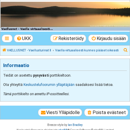
VAELLUSNET -
Vaellusturinat II
Keskustelua vaeltamisesta ja Lapista
UKK
Rekisteröidy
Kirjaudu sisään
E
VAELLUSNET - Vaellusturinat II
Vaella virtuaalisesti kunnes pääset oikeasti
t
s
Informaatio
i
Teidät on asetettu
pysyvästi
porttikieltoon.
Ota yhteyttä
Keskustelufoorumin ylläpitäjään
saadaksesi lisää tietoa.
Tämä porttikielto on annettu IP-osoitteellesi.
Viesti Ylläpidolle
Poista evästeet
Breeze style by
Ian Bradley