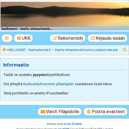
VAELLUSNET -
Vaellusturinat II
Keskustelua vaeltamisesta ja Lapista
UKK
Rekisteröidy
Kirjaudu sisään
E
VAELLUSNET - Vaellusturinat II
Vaella virtuaalisesti kunnes pääset oikeasti
t
s
Informaatio
i
Teidät on asetettu
pysyvästi
porttikieltoon.
Ota yhteyttä
Keskustelufoorumin ylläpitäjään
saadaksesi lisää tietoa.
Tämä porttikielto on annettu IP-osoitteellesi.
Viesti Ylläpidolle
Poista evästeet
Breeze style by
Ian Bradley