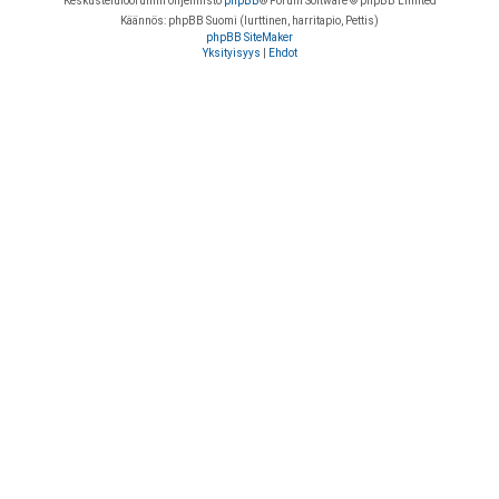
Keskustelufoorumin ohjelmisto
phpBB
® Forum Software © phpBB Limited
Käännös: phpBB Suomi (lurttinen, harritapio, Pettis)
phpBB SiteMaker
Yksityisyys
|
Ehdot