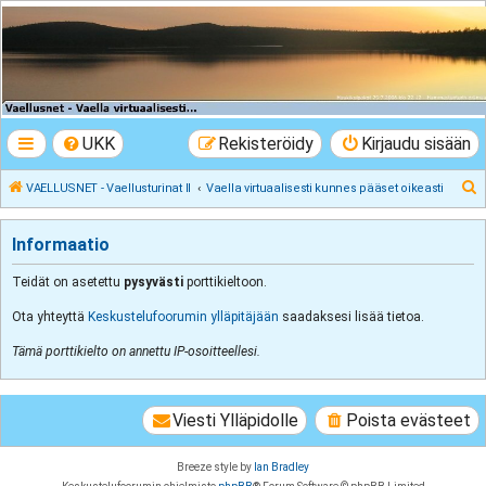
VAELLUSNET -
Vaellusturinat II
Keskustelua vaeltamisesta ja Lapista
UKK
Rekisteröidy
Kirjaudu sisään
E
VAELLUSNET - Vaellusturinat II
Vaella virtuaalisesti kunnes pääset oikeasti
t
s
Informaatio
i
Teidät on asetettu
pysyvästi
porttikieltoon.
Ota yhteyttä
Keskustelufoorumin ylläpitäjään
saadaksesi lisää tietoa.
Tämä porttikielto on annettu IP-osoitteellesi.
Viesti Ylläpidolle
Poista evästeet
Breeze style by
Ian Bradley