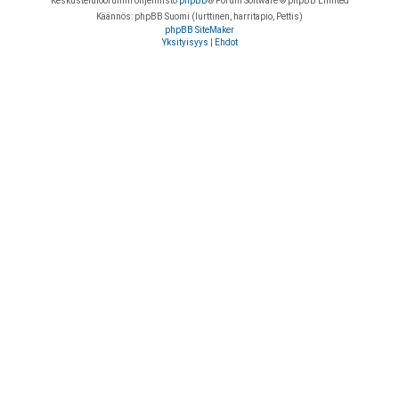
Keskustelufoorumin ohjelmisto
phpBB
® Forum Software © phpBB Limited
Käännös: phpBB Suomi (lurttinen, harritapio, Pettis)
phpBB SiteMaker
Yksityisyys
|
Ehdot