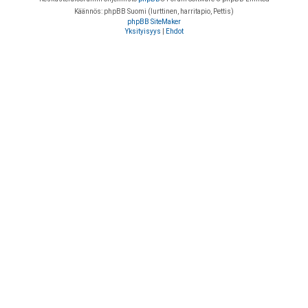
Käännös: phpBB Suomi (lurttinen, harritapio, Pettis)
phpBB SiteMaker
Yksityisyys
|
Ehdot