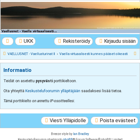
VAELLUSNET -
Vaellusturinat II
Keskustelua vaeltamisesta ja Lapista
UKK
Rekisteröidy
Kirjaudu sisään
E
VAELLUSNET - Vaellusturinat II
Vaella virtuaalisesti kunnes pääset oikeasti
t
s
Informaatio
i
Teidät on asetettu
pysyvästi
porttikieltoon.
Ota yhteyttä
Keskustelufoorumin ylläpitäjään
saadaksesi lisää tietoa.
Tämä porttikielto on annettu IP-osoitteellesi.
Viesti Ylläpidolle
Poista evästeet
Breeze style by
Ian Bradley
Keskustelufoorumin ohjelmisto
phpBB
® Forum Software © phpBB Limited