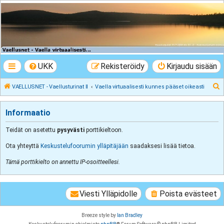
VAELLUSNET -
Vaellusturinat II
Keskustelua vaeltamisesta ja Lapista
UKK
Rekisteröidy
Kirjaudu sisään
E
VAELLUSNET - Vaellusturinat II
Vaella virtuaalisesti kunnes pääset oikeasti
t
s
Informaatio
i
Teidät on asetettu
pysyvästi
porttikieltoon.
Ota yhteyttä
Keskustelufoorumin ylläpitäjään
saadaksesi lisää tietoa.
Tämä porttikielto on annettu IP-osoitteellesi.
Viesti Ylläpidolle
Poista evästeet
Breeze style by
Ian Bradley