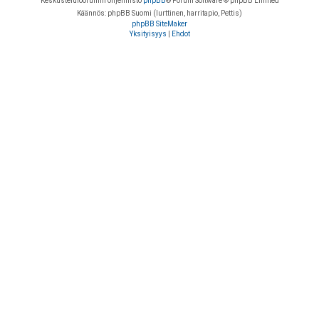
Keskustelufoorumin ohjelmisto
phpBB
® Forum Software © phpBB Limited
Käännös: phpBB Suomi (lurttinen, harritapio, Pettis)
phpBB SiteMaker
Yksityisyys
|
Ehdot