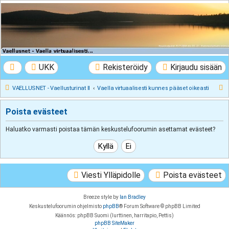
VAELLUSNET -
Vaellusturinat II
Keskustelua vaeltamisesta ja Lapista
UKK
Rekisteröidy
Kirjaudu sisään
E
VAELLUSNET - Vaellusturinat II
Vaella virtuaalisesti kunnes pääset oikeasti
t
Poista evästeet
s
i
Haluatko varmasti poistaa tämän keskustelufoorumin asettamat evästeet?
Viesti Ylläpidolle
Poista evästeet
Breeze style by
Ian Bradley
Keskustelufoorumin ohjelmisto
phpBB
® Forum Software © phpBB Limited
Käännös: phpBB Suomi (lurttinen, harritapio, Pettis)
phpBB SiteMaker