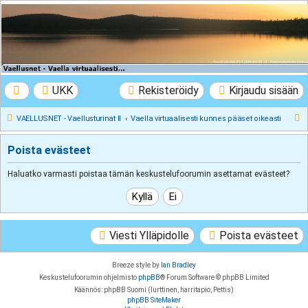
VAELLUSNET -
Vaellusturinat II
Keskustelua vaeltamisesta ja Lapista
UKK
Rekisteröidy
Kirjaudu sisään
E
VAELLUSNET - Vaellusturinat II
Vaella virtuaalisesti kunnes pääset oikeasti
t
Poista evästeet
s
i
Haluatko varmasti poistaa tämän keskustelufoorumin asettamat evästeet?
Viesti Ylläpidolle
Poista evästeet
Breeze style by
Ian Bradley
Keskustelufoorumin ohjelmisto
phpBB
® Forum Software © phpBB Limited
Käännös: phpBB Suomi (lurttinen, harritapio, Pettis)
phpBB SiteMaker